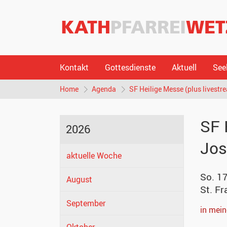
Kontakt
Gottesdienste
Aktuell
See
Home
Agenda
SF Heilige Messe (plus livestre
SF 
2026
Jos
aktuelle Woche
So. 1
August
St. Fr
September
in mei