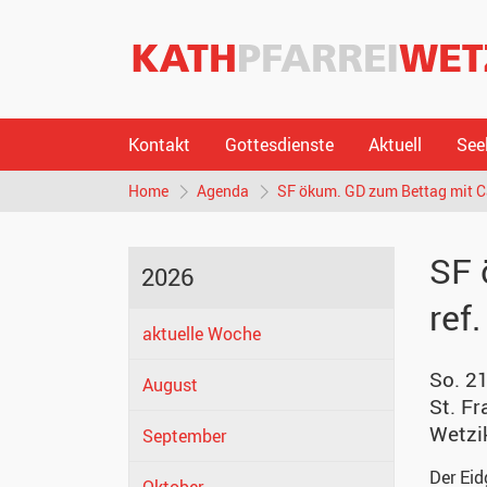
Kontakt
Gottesdienste
Aktuell
See
Home
Agenda
SF ökum. GD zum Bettag mit Cä
SF 
2026
ref
aktuelle Woche
So. 2
August
St. Fr
Wetzi
September
Der Eid