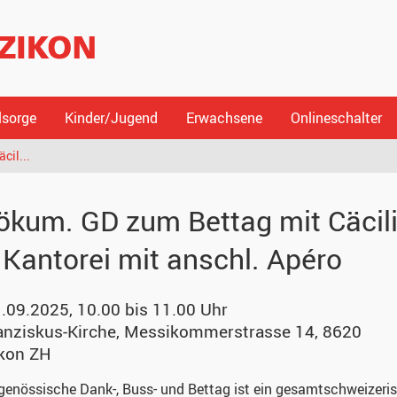
lsorge
Kinder/Jugend
Erwachsene
Onlineschalter
cil...
ökum. GD zum Bettag mit Cäcili
. Kantorei mit anschl. Apéro
1.09.2025, 10.00 bis 11.00 Uhr
anziskus-Kirche
,
Messikommerstrasse 14, 8620
kon ZH
genössische Dank-, Buss- und Bettag ist ein gesamtschweizeri