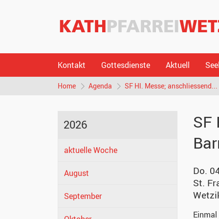
Kontakt
Gottesdienste
Aktuell
See
Home
Agenda
SF Hl. Messe; anschliessend...
SF 
2026
Bar
aktuelle Woche
Do. 0
August
St. Fr
Wetzi
September
Einmal 