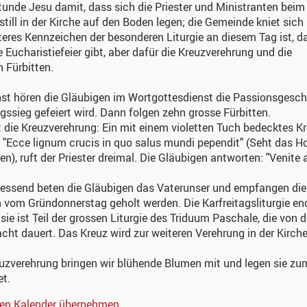
unde Jesu damit, dass sich die Priester und Ministranten beim
still in der Kirche auf den Boden legen; die Gemeinde kniet sich 
teres Kennzeichen der besonderen Liturgie an diesem Tag ist, d
e Eucharistiefeier gibt, aber dafür die Kreuzverehrung und die
 Fürbitten.
t hören die Gläubigen im Wortgottesdienst die Passionsgeschic
gssieg gefeiert wird. Dann folgen zehn grosse Fürbitten.
t die Kreuzverehrung: Ein mit einem violetten Tuch bedecktes K
. "Ecce lignum crucis in quo salus mundi pependit" (Seht das H
n), ruft der Priester dreimal. Die Gläubigen antworten: "Venit
essend beten die Gläubigen das Vaterunser und empfangen die 
 vom Gründonnerstag geholt werden. Die Karfreitagsliturgie e
sie ist Teil der grossen Liturgie des Triduum Paschale, die von 
cht dauert. Das Kreuz wird zur weiteren Verehrung in der Kirche
uzverehrung bringen wir blühende Blumen mit und legen sie z
et.
nen Kalender übernehmen