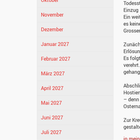
Oktober
Todesst
Einzug 
November
Ein wei
es kein
Dezember
Grossen
Januar 2027
Zunächs
Erlösun
Es folg
Februar 2027
verehrt
gehange
März 2027
Abschli
April 2027
Hostien
– denn 
Mai 2027
Osterna
Juni 2027
Zur Kre
gestalt
Juli 2027
in mei