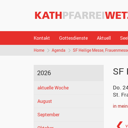
Kontakt
Gottesdienste
Aktuell
See
Home
Agenda
SF Heilige Messe, Frauenmesse,
SF 
2026
Do. 2
aktuelle Woche
St. F
August
in mei
September
v