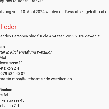
igt drei Millionen Franken.
Sitzung vom 10. April 2024 wurden die Ressorts zugeteilt und die
lieder
genden Personen sind für die Amtszeit 2022-2026 gewählt:
ium
rter in Kirchenstiftung Wetzikon
 Mohr
lenstrasse 11
etzikon ZH
.: 079 524 45 07
: martin.mohr@kirchgemeinde-wetzikon.ch
räsidium
eifel
ikerstrasse 43
etzikon ZH