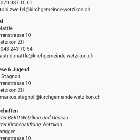
.: 079 937 10 01
 toni.zweifel@kirchgemeinde-wetzikon.ch
al
Mattle
rrenstrasse 10
etzikon ZH
.: 043 243 70 54
 astrid.mattle@kirchgemeinde-wetzikon.ch
ese & Jugend
 Stagnoli
rrenstrasse 10
etzikon ZH
: markus.stagnoli@kirchgemeinde-wetzikon.ch
schaften
rter BEKO Wetzikon und Gossau
rter Kirchenstiftung Wetzikon
arigger
rrenstrasse 10