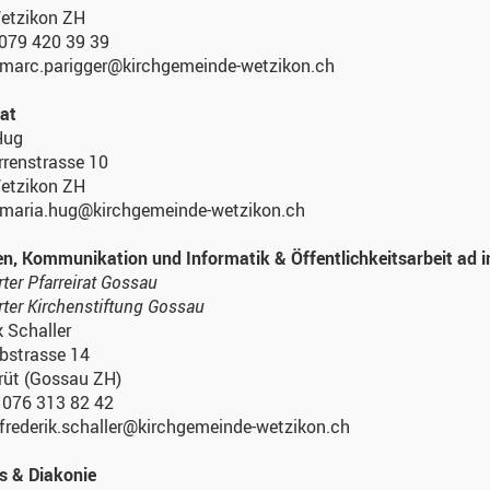
etzikon ZH
. 079 420 39 39
: marc.parigger@kirchgemeinde-wetzikon.ch
at
Hug
rrenstrasse 10
etzikon ZH
: maria.hug@kirchgemeinde-wetzikon.ch
n, Kommunikation und Informatik & Öffentlichkeitsarbeit ad i
rter Pfarreirat Gossau
rter Kirchenstiftung Gossau
k Schaller
bstrasse 14
rüt (Gossau ZH)
.: 076 313 82 42
 frederik.schaller@kirchgemeinde-wetzikon.ch
s & Diakonie