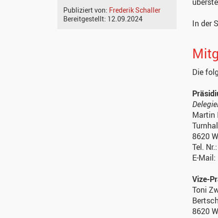
überste
Publiziert von:
Frederik Schaller
Bereitgestellt:
12.09.2024
In der 
Mitg
Die fol
Präsid
Delegie
Martin
Turnhal
8620 W
Tel. Nr
E-Mail
Vize-P
Toni Zw
Bertsch
8620 W