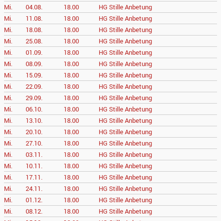
Mi.
04.08.
18.00
HG Stille Anbetung
Mi.
11.08.
18.00
HG Stille Anbetung
Mi.
18.08.
18.00
HG Stille Anbetung
Mi.
25.08.
18.00
HG Stille Anbetung
Mi.
01.09.
18.00
HG Stille Anbetung
Mi.
08.09.
18.00
HG Stille Anbetung
Mi.
15.09.
18.00
HG Stille Anbetung
Mi.
22.09.
18.00
HG Stille Anbetung
Mi.
29.09.
18.00
HG Stille Anbetung
Mi.
06.10.
18.00
HG Stille Anbetung
Mi.
13.10.
18.00
HG Stille Anbetung
Mi.
20.10.
18.00
HG Stille Anbetung
Mi.
27.10.
18.00
HG Stille Anbetung
Mi.
03.11.
18.00
HG Stille Anbetung
Mi.
10.11.
18.00
HG Stille Anbetung
Mi.
17.11.
18.00
HG Stille Anbetung
Mi.
24.11.
18.00
HG Stille Anbetung
Mi.
01.12.
18.00
HG Stille Anbetung
Mi.
08.12.
18.00
HG Stille Anbetung