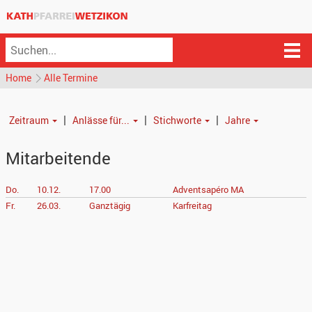
Home
Alle Termine
|
|
|
Zeitraum
Anlässe für...
Stichworte
Jahre
Mitarbeitende
Do.
10.12.
17.00
Adventsapéro MA
Fr.
26.03.
Ganztägig
Karfreitag