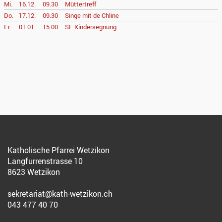
Mi.
16.12.
09.30
Müttertreff
Do.
17.12.
09.30
Singe mit de Chline
Fr.
01.01.
15.00
SF Kindersegnung
Katholische Pfarrei Wetzikon
Langfurrenstrasse 10
8623 Wetzikon
sekretariat@kath-wetzikon.ch
043 477 40 70